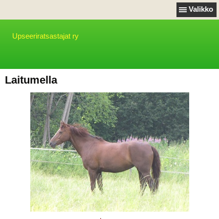
Valikko
Upseeriratsastajat ry
Laitumella