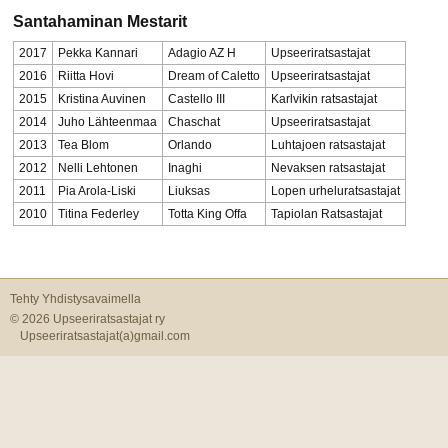
Santahaminan Mestarit
2017
Pekka Kannari
Adagio AZ H
Upseeriratsastajat
2016
Riitta Hovi
Dream of Caletto
Upseeriratsastajat
2015
Kristina Auvinen
Castello III
Karlvikin ratsastajat
2014
Juho Lähteenmaa
Chaschat
Upseeriratsastajat
2013
Tea Blom
Orlando
Luhtajoen ratsastajat
2012
Nelli Lehtonen
Inaghi
Nevaksen ratsastajat
2011
Pia Arola-Liski
Liuksas
Lopen urheluratsastajat
2010
Titina Federley
Totta King Offa
Tapiolan Ratsastajat
Tehty Yhdistysavaimella
©
2026 Upseeriratsastajat ry
Upseeriratsastajat(a)gmail.com