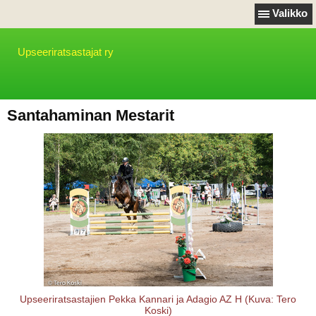
Valikko
Upseeriratsastajat ry
Santahaminan Mestarit
Upseeriratsastajien Pekka Kannari ja Adagio AZ H (Kuva: Tero
Koski)