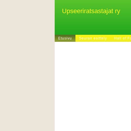
Upseeriratsastajat ry
Etusivu
Seuran esittely
Hall of 