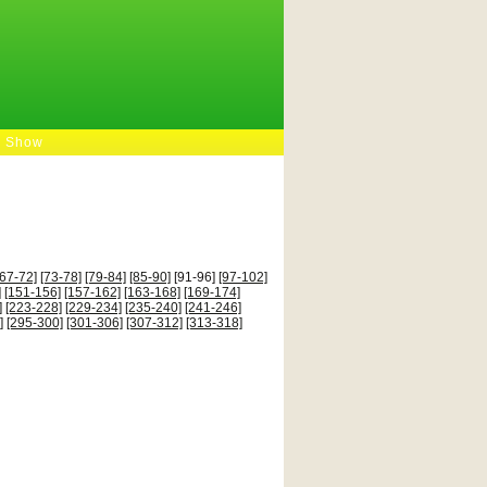
e Show
[67-72]
[73-78]
[79-84]
[85-90]
[91-96]
[97-102]
]
[151-156]
[157-162]
[163-168]
[169-174]
]
[223-228]
[229-234]
[235-240]
[241-246]
]
[295-300]
[301-306]
[307-312]
[313-318]