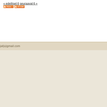
« edelliset 6
seuraavat 6 »
jat(a)gmail.com