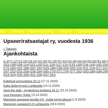
Fame
Hevoset
Ratsastustunnit
Kilpailut
Santahamina Hors
Upseeriratsastajat ry, vuodesta 1936
« Takaisin
Ajankohtaista
[1-6]
[7-12]
[13-18]
[19-24]
[25-30]
[31-36]
[37-42]
[43-48]
[49-54]
[55-60]
[61-66]
[103-108]
[109-114]
[115-120]
[121-126]
[127-132]
[133-138]
[139-144]
[145-150
[175-180]
[181-186]
[187-192]
[193-198]
[199-204]
[205-210]
[211-216]
[217-222
[247-252]
[253-258]
[259-264]
[265-270]
[271-276]
[277-282]
[283-288]
[289-294
[319-324]
[325-330]
[331-336]
[337-341]
Estekisat sunnuntaina 20.12
(17.11.2020)
Kalla lähtenyt pois Luhtikselta
(13.11.2020)
Save the date - syyskokous torstaina 26.11
(15.10.2020)
Uusi hevonen- Kalla !
(5.10.2020)
Maneesin avajaiset peruttu 6.9 - mutta tunnit alkavat
(1.9.2020)
Maneesin avajaiset 6.9 Luhtajoella
(28.8.2020)