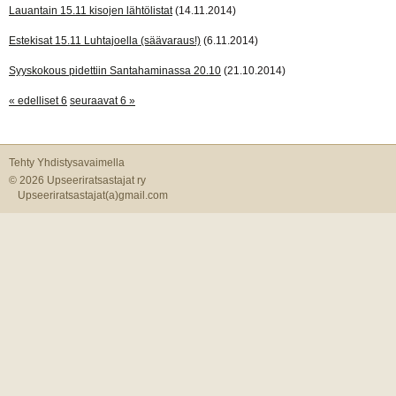
Lauantain 15.11 kisojen lähtölistat
(14.11.2014)
Estekisat 15.11 Luhtajoella (säävaraus!)
(6.11.2014)
Syyskokous pidettiin Santahaminassa 20.10
(21.10.2014)
« edelliset 6
seuraavat 6 »
Tehty Yhdistysavaimella
©
2026 Upseeriratsastajat ry
Upseeriratsastajat(a)gmail.com