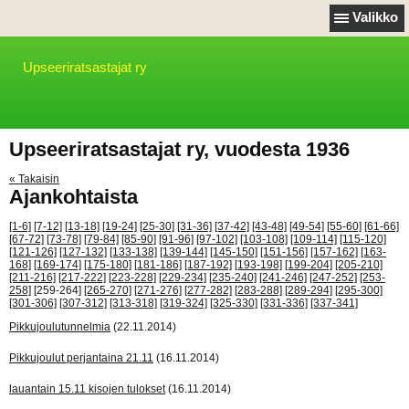
Valikko
Upseeriratsastajat ry
Upseeriratsastajat ry, vuodesta 1936
« Takaisin
Ajankohtaista
[1-6]
[7-12]
[13-18]
[19-24]
[25-30]
[31-36]
[37-42]
[43-48]
[49-54]
[55-60]
[61-66]
[67-72]
[73-78]
[79-84]
[85-90]
[91-96]
[97-102]
[103-108]
[109-114]
[115-120]
[121-126]
[127-132]
[133-138]
[139-144]
[145-150]
[151-156]
[157-162]
[163-
168]
[169-174]
[175-180]
[181-186]
[187-192]
[193-198]
[199-204]
[205-210]
[211-216]
[217-222]
[223-228]
[229-234]
[235-240]
[241-246]
[247-252]
[253-
258]
[259-264]
[265-270]
[271-276]
[277-282]
[283-288]
[289-294]
[295-300]
[301-306]
[307-312]
[313-318]
[319-324]
[325-330]
[331-336]
[337-341]
Pikkujoulutunnelmia
(22.11.2014)
Pikkujoulut perjantaina 21.11
(16.11.2014)
lauantain 15.11 kisojen tulokset
(16.11.2014)