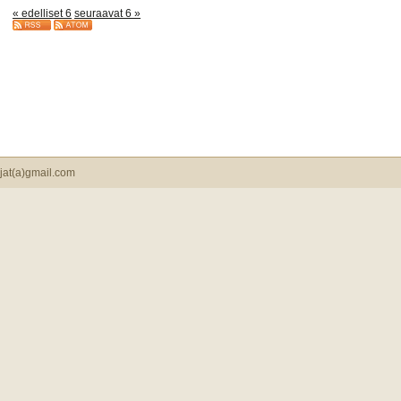
« edelliset 6
seuraavat 6 »
jat(a)gmail.com