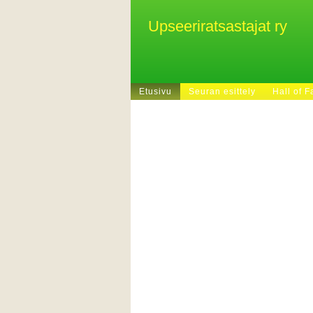
Upseeriratsastajat ry
Etusivu
Seuran esittely
Hall of 