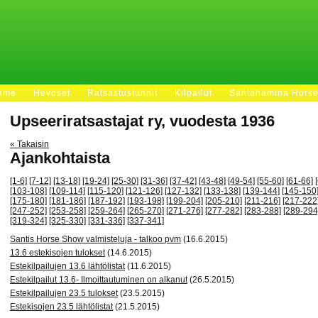
Fame
Hevoset
Ratsastustunnit
Kilpailut
Santahamina Hors
Upseeriratsastajat ry, vuodesta 1936
« Takaisin
Ajankohtaista
[1-6]
[7-12]
[13-18]
[19-24]
[25-30]
[31-36]
[37-42]
[43-48]
[49-54]
[55-60]
[61-66]
[103-108]
[109-114]
[115-120]
[121-126]
[127-132]
[133-138]
[139-144]
[145-150
[175-180]
[181-186]
[187-192]
[193-198]
[199-204]
[205-210]
[211-216]
[217-222
[247-252]
[253-258]
[259-264]
[265-270]
[271-276]
[277-282]
[283-288]
[289-294
[319-324]
[325-330]
[331-336]
[337-341]
Santis Horse Show valmisteluja - talkoo pvm
(16.6.2015)
13.6 estekisojen tulokset
(14.6.2015)
Estekilpailujen 13.6 lähtölistat
(11.6.2015)
Estekilpailut 13.6- Ilmoittautuminen on alkanut
(26.5.2015)
Estekilpailujen 23.5 tulokset
(23.5.2015)
Estekisojen 23.5 lähtölistat
(21.5.2015)