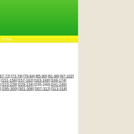
e Show
[67-72]
[73-78]
[79-84]
[85-90]
[91-96]
[97-102]
]
[151-156]
[157-162]
[163-168]
[169-174]
]
[223-228]
[229-234]
[235-240]
[241-246]
]
[295-300]
[301-306]
[307-312]
[313-318]