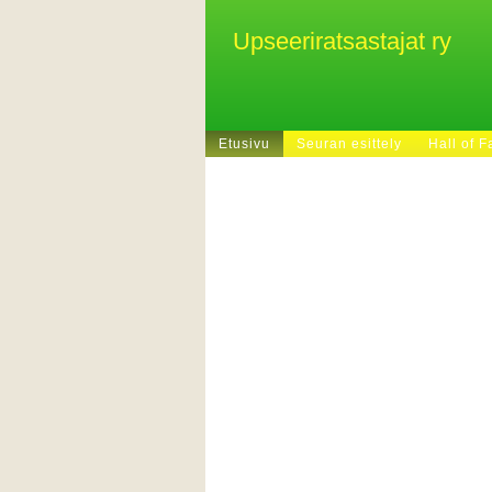
Upseeriratsastajat ry
Etusivu
Seuran esittely
Hall of 