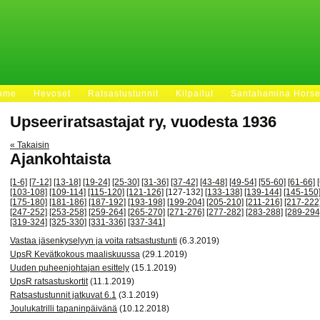
Fame
Hevoset
Ratsastustunnit
Kilpailut
Santahamina Hors
Upseeriratsastajat ry, vuodesta 1936
« Takaisin
Ajankohtaista
[1-6]
[7-12]
[13-18]
[19-24]
[25-30]
[31-36]
[37-42]
[43-48]
[49-54]
[55-60]
[61-66]
[103-108]
[109-114]
[115-120]
[121-126]
[127-132]
[133-138]
[139-144]
[145-150
[175-180]
[181-186]
[187-192]
[193-198]
[199-204]
[205-210]
[211-216]
[217-222
[247-252]
[253-258]
[259-264]
[265-270]
[271-276]
[277-282]
[283-288]
[289-294
[319-324]
[325-330]
[331-336]
[337-341]
Vastaa jäsenkyselyyn ja voita ratsastustunti
(6.3.2019)
UpsR Kevätkokous maaliskuussa
(29.1.2019)
Uuden puheenjohtajan esittely
(15.1.2019)
UpsR ratsastuskortit
(11.1.2019)
Ratsastustunnit jatkuvat 6.1
(3.1.2019)
Joulukatrilli tapaninpäivänä
(10.12.2018)