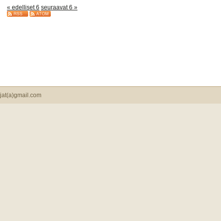
« edelliset 6
seuraavat 6 »
jat(a)gmail.com