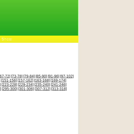
e Show
[67-72]
[73-78]
[79-84]
[85-90]
[91-96]
[97-102]
]
[151-156]
[157-162]
[163-168]
[169-174]
]
[223-228]
[229-234]
[235-240]
[241-246]
]
[295-300]
[301-306]
[307-312]
[313-318]